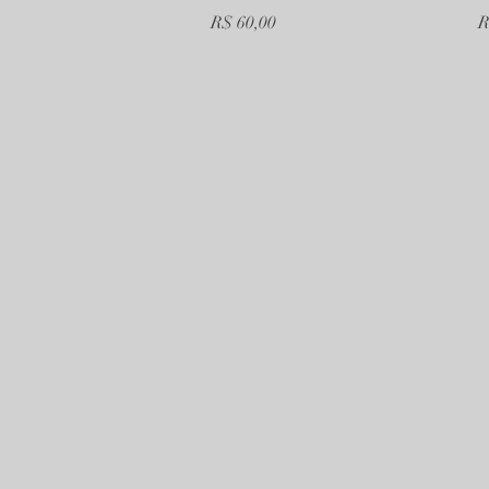
Preço
P
R$ 60,00
R