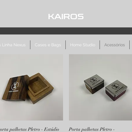
KAIROS
 Linha Nexus
Cases e Bags
Home Studio
Acessórios
Visualização rápida
Visualização rápida
orta palhetas Pletro - Estúdio
Porta palhetas Pletro -