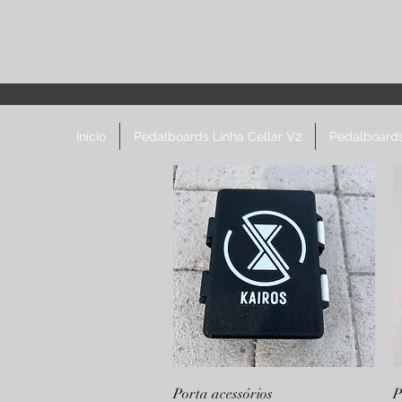
Início
Pedalboards Linha Cellar V2
Pedalboards
Visualização rápida
Porta acessórios
P