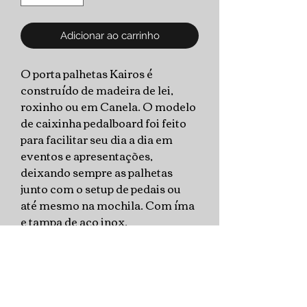
Adicionar ao carrinho
O porta palhetas Kairos é
construído de madeira de lei,
roxinho ou em Canela. O modelo
de caixinha pedalboard foi feito
para facilitar seu dia a dia em
eventos e apresentações,
deixando sempre as palhetas
junto com o setup de pedais ou
até mesmo na mochila. Com íma
e tampa de aço inox,
garante segurança no
armazenamento das palhetas.
Além da praticidade, conta com
um acabamento elegante,
juntando a beleza natural da