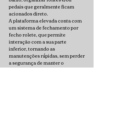
pedais que geralmente ficam
acionados direto.
A plataforma elevada conta com
um sistema de fechamento por
fecho rolete, que permite
interação com a sua parte
inferior, tornando as
manutenções rápidas, sem perder
a segurança de manter o
pedalboard estável durante o seu
transporte, por exemplo.
Precisamos comentar que se
caso necessário posterior a
compra, o board é totalmente
flexível para novos modelos de
riser com tamanhos diferente,
trazendo tranquilidade e opção
para o seu equipamento sem a